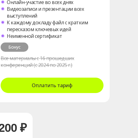
Онлайн-участие во всех днях
Видеозаписи и презентации всех
выступлений
К каждому докладу файл с кратким
пересказом ключевых идей
Неименной сертификат
Бонус
Все материалы с 16 прошедших
конференций (с 2024 по 2025 г.)
Оплатить тариф
200 ₽