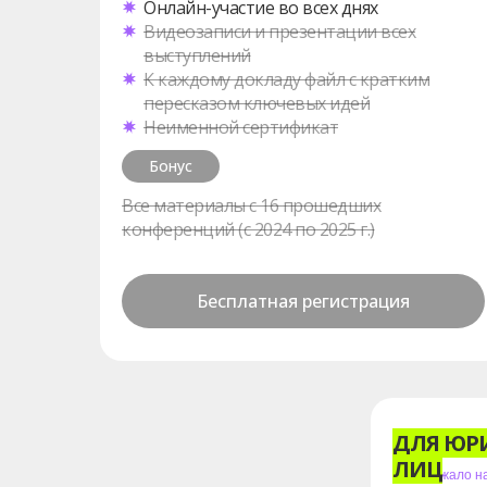
Онлайн-участие во всех днях
Видеозаписи и презентации всех
выступлений
К каждому докладу файл с кратким
пересказом ключевых идей
Неименной сертификат
Бонус
Все материалы с 16 прошедших
конференций (с 2024 по 2025 г.)
Бесплатная регистрация
ДЛЯ ЮР
ЛИЦ
Подорожало на