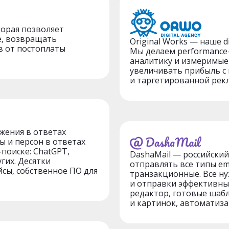
торая позволяет
е, возвращать
Original Works — наше di
в от постоплаты
Мы делаем performance
аналитику и измеримые
увеличивать прибыль 
и таргетированной рекла
жения в ответах
ы и персон в ответах
поиске: ChatGPT,
DashaMail — российский
угих. Десятки
отправлять все типы ema
сы, собственное ПО для
транзакционные. Все н
и отправки эффективны
редактор, готовые шабл
и картинок, автоматиза