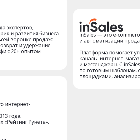
да экспертов,
рик и развития бизнеса.
inSales — это e-commer
всей воронке продаж:
и автоматизации прода
возврат и удержание
офи с 20+ опытом
Платформа помогает уп
каналы: интернет-магаз
и мессенджеры. С inSale
по готовым шаблонам, 
площадками, анализиро
го интернет-
13 года.
 «Рейтинг Рунета».
.
ии.