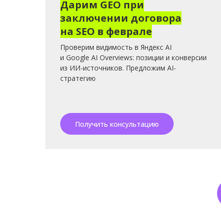
Дарим GEO при
заключении договора
на SEO в феврале
Проверим видимость в Яндекс AI
и Google AI Overviews: позиции и конверсии
из ИИ-источников. Предложим AI-
стратегию
Получить консультацию