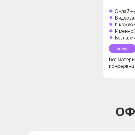
Онлайн-у
Видеоза
К каждом
Именной
Безналич
Бонус
Все матери
конференций
ОФ