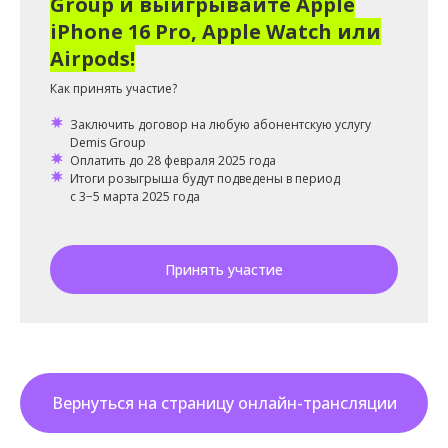
Group и выигрывайте Apple
iPhone 16 Pro, Apple Watch или
Airpods!
Как принять участие?
Заключить договор на любую абонентскую услугу
Demis Group
Оплатить до 28 февраля 2025 года
Итоги розыгрыша будут подведены в период
с 3−5 марта 2025 года
Принять участие
Светлана Ковалёва, эксперт по экспертному контенту:
услуги
,
блог по экспертному контент
Вернуться на страницу онлайн-трансляции