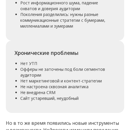
в сложной нише, возможно гарантированно
Рост информационного шума, падение
получить больше прибыли с каждого
охватов и доверия аудитории
вложенного рубля в рекламу!
Поколения разделились: нужны разные
коммуникационные стратегии с бумерами,
миллениалами и зумерами
Хронические проблемы
Нет УТП
Офферы не заточены под боли сегментов
аудитории
Нет маркетинговой и контент-стратегии
Не настроена сквозная аналитика
Не внедрена CRM
Сайт устаревший, неудобный
Но в то же время появились новые инструменты